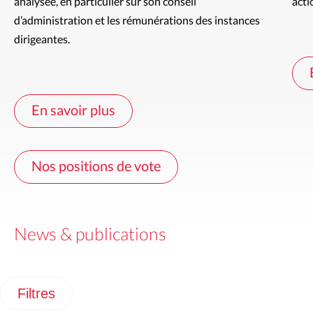
analysée, en particulier sur son conseil 
acti
d’administration et les rémunérations des instances 
dirigeantes.
En savoir plus
Nos positions de vote
News & publications
Filtres