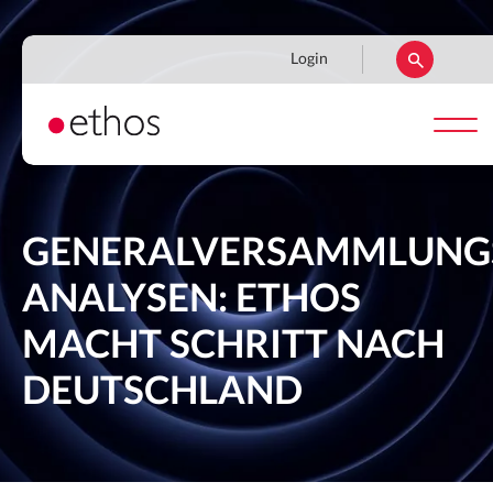
Direkt
zum
Navigation
Login
Inhalt
secondaire
GENERALVERSAMMLUNG
ANALYSEN: ETHOS
MACHT SCHRITT NACH
DEUTSCHLAND