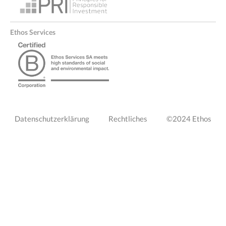
Ethos Services
PIED
Datenschutzerklärung
Rechtliches
©2024 Ethos
DE
PAGE
DROITE